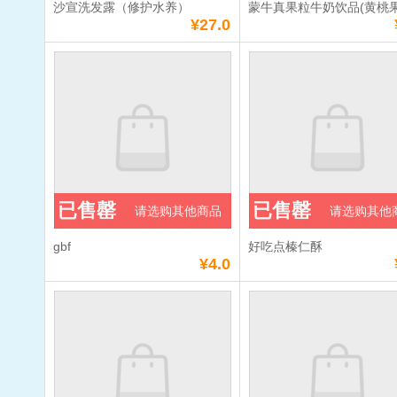
沙宣洗发露（修护水养）
蒙牛真果粒牛奶饮品(黄桃果
¥27.0
已售罄
已售罄
请选购其他商品
请选购其他
gbf
好吃点榛仁酥
¥4.0