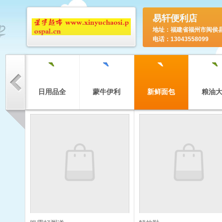
易轩便利店
地址：福建省福州市闽侯
电话：13043558099
`
`
`
`
`
雪糕
日用品全
蒙牛伊利
新鲜面包
粮油
`
`
`
`
`
用
酒
洗涤日化
6901028143691
冷