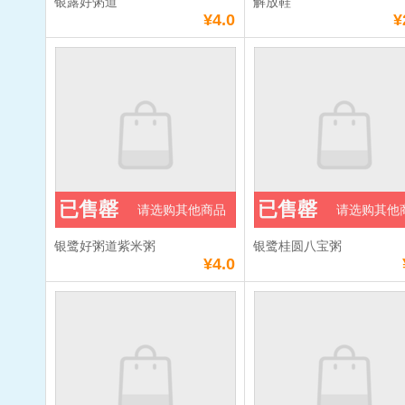
银露好粥道
解放鞋
¥4.0
¥
银露好粥道
解放鞋
单价：
¥4.0
单价：
¥25.0
数量：
数量：
总额：
¥4.0
总额：
¥25.0
已售罄
已售罄
请选购其他商品
请选购其他
加入购物车
立即购买
加入购物车
立即购
银鹭好粥道紫米粥
银鹭桂圆八宝粥
满
10
元免费送货
满
10
元免费送货
¥4.0