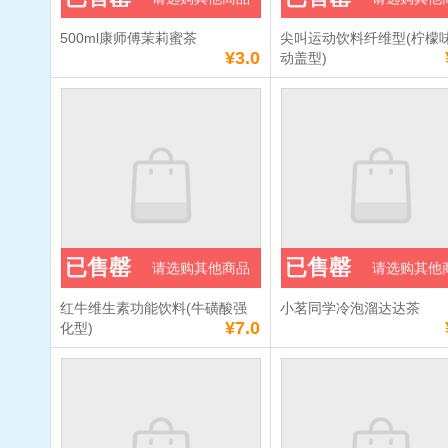
500ml康师傅茉莉蜜茶
尖叫运动饮料纤维型(柠檬味
¥3.0
动盖型)
已售罄
已售罄
请选购其他商品
请选购其他
红牛维生素功能饮料(牛磺酸强
小茗同学冷泡溜达达茶
¥7.0
化型)