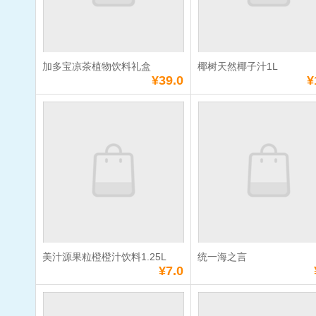
数量：
数量：
总额：
¥21.0
总额：
¥21.0
加入购物车
立即购买
加入购物车
立即购
加多宝凉茶植物饮料礼盒
椰树天然椰子汁1L
满
10
元免费送货
满
10
元免费送货
¥39.0
¥
加多宝凉茶植物饮
椰树天然椰
料礼盒
1L
单价：
¥39.0
单价：
¥13.0
数量：
数量：
总额：
¥39.0
总额：
¥13.0
加入购物车
立即购买
加入购物车
立即购
美汁源果粒橙橙汁饮料1.25L
统一海之言
满
10
元免费送货
满
10
元免费送货
¥7.0
美汁源果粒橙橙汁
统一海之言
饮料1.25L