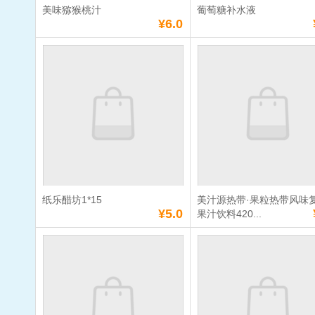
美味猕猴桃汁
葡萄糖补水液
满
10
元免费送货
满
10
元免费送货
¥6.0
美味猕猴桃汁
葡萄糖补水
单价：
¥6.0
单价：
¥4.0
数量：
数量：
总额：
¥6.0
总额：
¥4.0
加入购物车
立即购买
加入购物车
立即购
纸乐醋坊1*15
美汁源热带·果粒热带风味
满
10
元免费送货
满
10
元免费送货
¥5.0
果汁饮料420...
纸乐醋坊1*15
美汁源热带·
热带风味复
饮料420ml
单价：
¥5.0
单价：
¥4.0