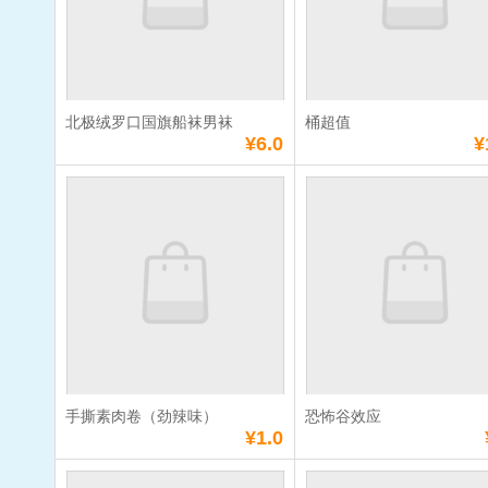
数量：
数量：
总额：
¥5.5
总额：
¥1.5
加入购物车
立即购买
加入购物车
立即购
北极绒罗口国旗船袜男袜
桶超值
满
10
元免费送货
满
10
元免费送货
¥6.0
¥
北极绒罗口国旗船
桶超值
袜男袜
单价：
¥6.0
单价：
¥18.0
数量：
数量：
总额：
¥6.0
总额：
¥18.0
加入购物车
立即购买
加入购物车
立即购
手撕素肉卷（劲辣味）
恐怖谷效应
满
10
元免费送货
满
10
元免费送货
¥1.0
手撕素肉卷（劲辣
恐怖谷效应