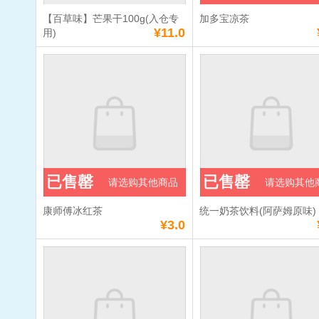
加入购物车
立即购买
加入购物车
立即购
【百草味】芒果干100g(入仓专
加多宝凉茶
满
10
元免费送货
满
10
元免费送货
¥11.0
用)
【百草味】芒果干
100g(入仓专用)
单价：
¥11.0
数量：
总额：
¥11.0
已售罄
已售罄
请选购其他商品
请选购其他
加入购物车
立即购买
康师傅冰红茶
统一奶茶饮料(阿萨姆原味)
满
10
元免费送货
¥3.0