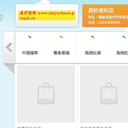
易轩便利店
地址：福建省福州市闽侯
电话：13043558099
`
`
`
`
中国烟草
整条香烟
高档白酒
高档
`
`
`
`
日用品全
蒙牛伊利
新鲜面包
粮油
`
`
`
`
衣物清洗
生活用品
进口口香糖
整箱