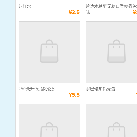
苏打水
益达木糖醇无糖口香糖香
满
10
元免费送货
满
10
元免费送货
¥3.5
¥
味
苏打水
益达木糖醇
香糖香浓蜜
单价：
¥3.5
单价：
¥10.0
数量：
数量：
总额：
¥3.5
总额：
¥10.0
加入购物车
立即购买
加入购物车
立即购
250毫升低脂铽仑苏
乡巴佬加钙壳蛋
满
10
元免费送货
满
10
元免费送货
¥5.5
250毫升低脂铽仑
乡巴佬加钙
苏
单价：
¥5.5
单价：
¥1.5