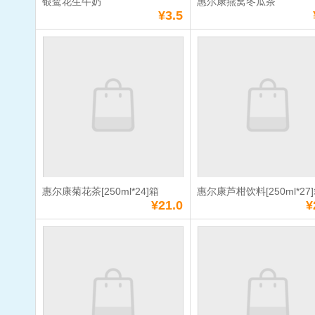
银鹭花生牛奶
惠尔康燕窝冬瓜茶
`
`
`
`
¥3.5
银鹭花生牛奶
惠尔康燕窝
酒
洗涤日化
6901028143691
冷
单价：
¥3.5
单价：
¥1.0
数量：
数量：
总额：
¥3.5
总额：
¥1.0
加入购物车
立即购买
加入购物车
立即购
惠尔康菊花茶[250ml*24]箱
惠尔康芦柑饮料[250ml*27
满
10
元免费送货
满
10
元免费送货
¥21.0
¥
惠尔康菊花茶
惠尔康芦柑
[250ml*24]箱
[250ml*27]
单价：
¥21.0
单价：
¥21.0