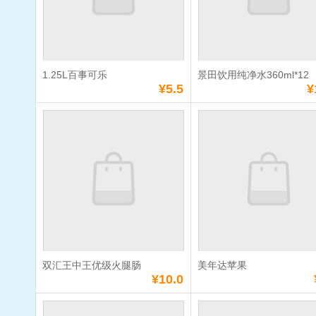
数量：
数量：
总额：
¥5.0
总额：
¥4.0
加入购物车
立即购买
加入购物车
立即购
1.25L百事可乐
景田饮用纯净水360ml*12
满
10
元免费送货
满
10
元免费送货
¥5.5
¥
1.25L百事可乐
景田饮用纯
360ml*12
单价：
¥5.5
单价：
¥17.0
数量：
数量：
总额：
¥5.5
总额：
¥17.0
加入购物车
立即购买
加入购物车
立即购
双汇王中王优级火腿肠
美年达苹果
满
10
元免费送货
满
10
元免费送货
¥10.0
双汇王中王优级火
美年达苹果