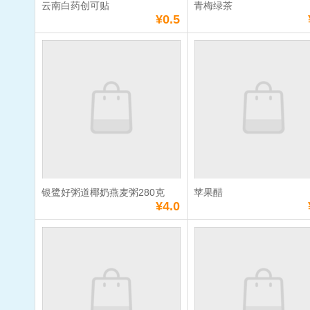
云南白药创可贴
青梅绿茶
满
10
元免费送货
满
10
元免费送货
¥0.5
云南白药创可贴
青梅绿茶
单价：
¥0.5
单价：
¥3.0
数量：
数量：
总额：
¥0.5
总额：
¥3.0
加入购物车
立即购买
加入购物车
立即购
银鹭好粥道椰奶燕麦粥280克
苹果醋
满
10
元免费送货
满
10
元免费送货
¥4.0
银鹭好粥道椰奶燕
苹果醋
麦粥280克
单价：
¥4.0
单价：
¥5.0