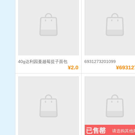
味）
单价：
¥1.0
单价：
¥1.0
数量：
数量：
总额：
¥1.0
总额：
¥1.0
加入购物车
立即购买
加入购物车
立即购
40g达利园蔓越莓提子面包
6931273201099
满
10
元免费送货
满
10
元免费送货
¥2.0
¥69312
40g达利园蔓越莓
693127320
提子面包
单价：
¥2.0
单价：
¥6931273.0
数量：
数量：
总额：
¥2.0
总额：
¥6931273.0
已售罄
请选购其他